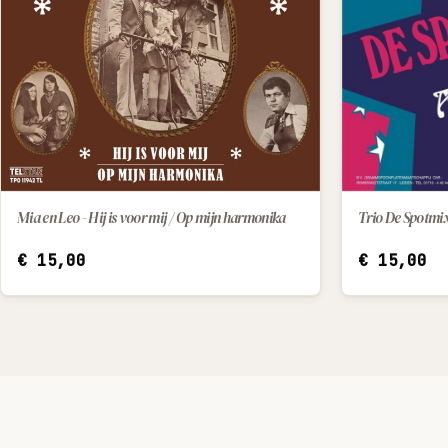
Mia en Leo - Hij is voor mij / Op mijn harmonika
Trio De Spotmixe
IN WINKELWAGEN
€
15,00
€
15,00