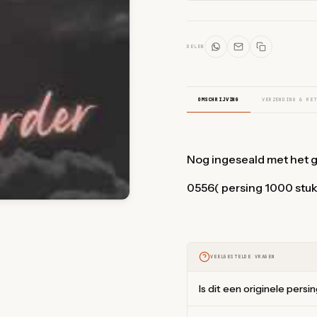
DELEN
OMSCHRIJVING
VERZENDING & RET
Nog ingeseald met het 
0556( persing 1000 stuk
VEELGESTELDE VRAGEN
Is dit een originele persi