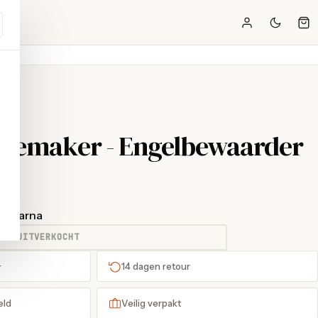
itemaker - Engelbewaarder
t Klarna
UITVERKOCHT
+
14 dagen retour
eld
Veilig verpakt