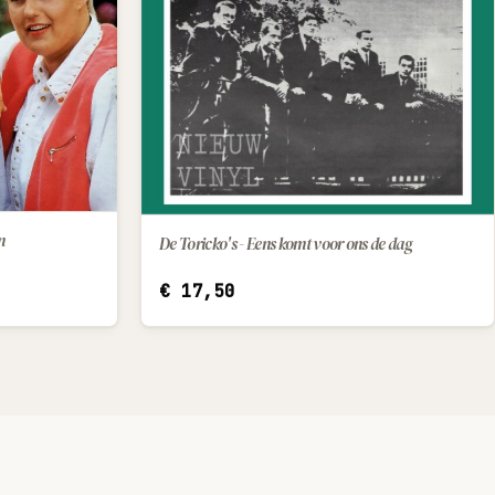
n
De Toricko's - Eens komt voor ons de dag
IN WINKELWAGEN
€
17,50