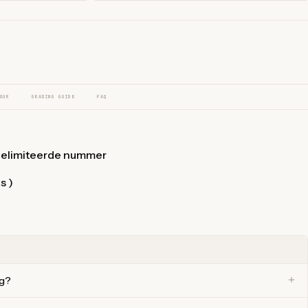
OUR
GRADING GUIDE
FAQ
gelimiteerde nummer
s )
ng?