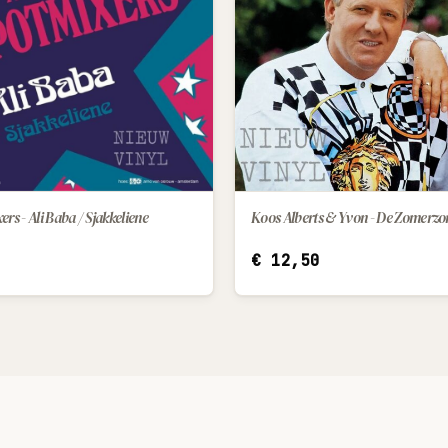
Koos Alberts & Yvon - De Zomerzo
rs - Ali Baba / Sjakkeliene
IN WINKELWAGEN
IN WINKELWAGEN
€
12,50