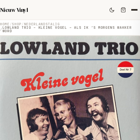
Nieuw Vinyl
HOME
SHOP
NEDERLANDSTALIG
LOWLAND TRIO – KLEINE VOGEL – ALS IK ‘S MORGENS WAKKER
WORD