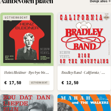
Aanbevolen platen
Bekijk alles
UITVERKOCHT
Heinz Bleidner - Bye bye bis morgen / Komm ganz nah zu mir
Bradley Band - California / High On The Mountains
IN WINKELWAGEN
€
17,50
€
12,50
UITVERKOCHT