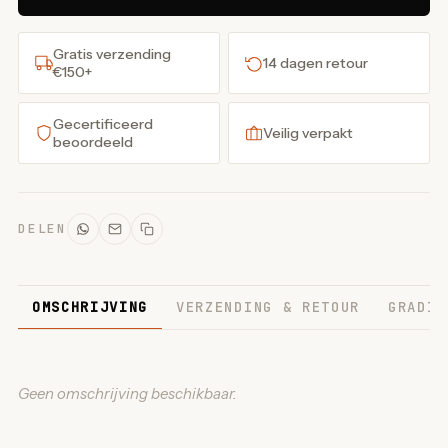
Gratis verzending
14 dagen retour
€150+
Gecertificeerd
Veilig verpakt
beoordeeld
DELEN
OMSCHRIJVING
VERZENDING & RETOUR
GRADIN
Geen omschrijving beschikbaar.