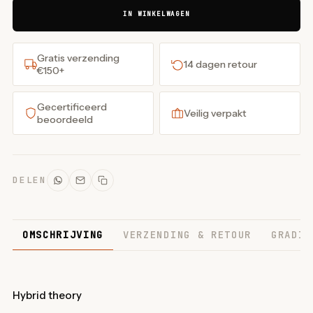
IN WINKELWAGEN
Gratis verzending
14 dagen retour
€150+
Gecertificeerd
Veilig verpakt
beoordeeld
DELEN
OMSCHRIJVING
VERZENDING & RETOUR
GRADIN
Hybrid theory