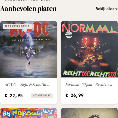
Aanbevolen platen
Bekijk alles
UITVERKOCHT
Normaal - 50 jaar - Recht toe Recht an
AC/DC — Sight & Sound In Concert 1977 (2025) [LP]
IN WINKELWAGEN
€
26,99
€
22,95
UITVERKOCHT