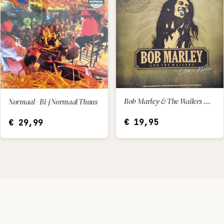
Bob Marley & The Wailers — Live 'n Kickin' (2022) [LP]
Normaal - Bi-j Normaal Thuus
IN WINKELWAGEN
IN WINKELWAGEN
€
19,95
€
29,99