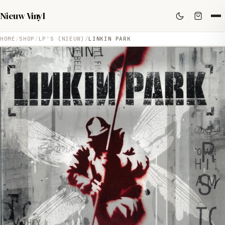
Nieuw Vinyl
HOME
SHOP
LP'S (NIEUW)
LINKIN PARK