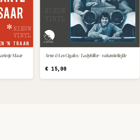
Arne & Les Cigales / Ladykiller - vakantieliefde
Marietje Maar
IN WINKELWAGEN
€
15,00