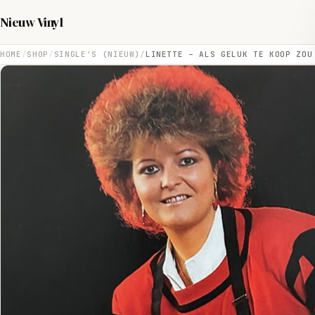
Nieuw Vinyl
HOME
SHOP
SINGLE'S (NIEUW)
LINETTE – ALS GELUK TE KOOP ZOU