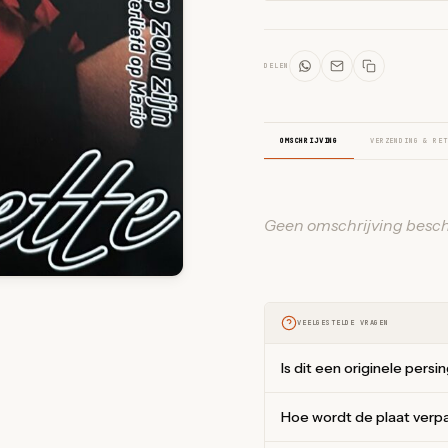
DELEN
OMSCHRIJVING
VERZENDING & RET
Geen omschrijving besch
VEELGESTELDE VRAGEN
Is dit een originele persi
Hoe wordt de plaat verp