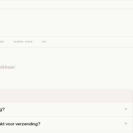
OUR
GRADING GUIDE
FAQ
ikbaar.
ng?
akt voor verzending?