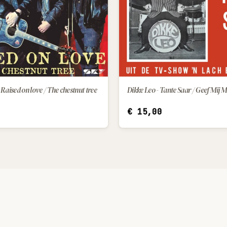
Raised on love / The chestnut tree
Dikke Leo - Tante Saar / Geef Mij 
IN WINKELWAGEN
IN WINKELWAGEN
€
15,00