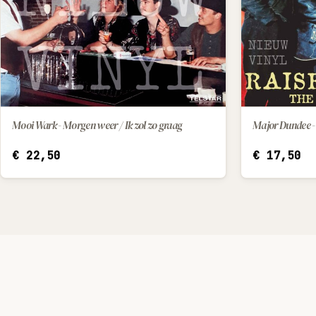
Mooi Wark - Morgen weer / Ik zol zo graag
Major Dundee - 
IN WINKELWAGEN
€
22,50
€
17,50