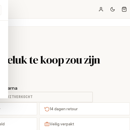
s geluk te koop zou zijn
t Klarna
UITVERKOCHT
+
14 dagen retour
eld
Veilig verpakt