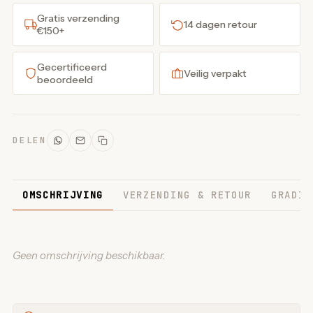
Gratis verzending
14 dagen retour
€150+
Gecertificeerd
Veilig verpakt
beoordeeld
DELEN
OMSCHRIJVING
VERZENDING & RETOUR
GRADIN
Geen omschrijving beschikbaar.