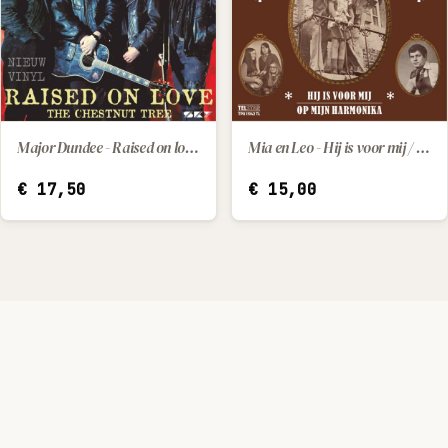
Major Dundee - Raised on love / The chestnut tree
Mia en Leo - Hij is voor mij / Op mijn harmonika
IN WINKELWAGEN
IN WINKELWAGEN
€
17,50
€
15,00