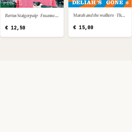
Marah and the walkers - The end of a rainbow / Deliah's gone
Bertus Staigerpaip - Fraanse les
IN WINKELWAGEN
IN WINKELWAGEN
€
15,00
€
12,50