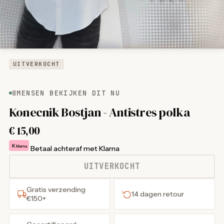
UITVERKOCHT
8
MENSEN BEKIJKEN DIT NU
Konecnik Bostjan - Antistres polka
€
15,00
K
klarna
Betaal achteraf met Klarna
UITVERKOCHT
Gratis verzending
14 dagen retour
€150+