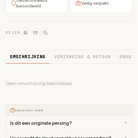
Gecertificeerd
Veilig verpakt
beoordeeld
DELEN
OMSCHRIJVING
VERZENDING & RETOUR
GRADIN
Geen omschrijving beschikbaar.
VEELGESTELDE VRAGEN
Is dit een originele persing?