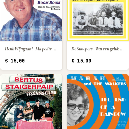
Henk Wijngaard - Ma petite / Met de staart tussen de benen
De Snoepers - Wat een geluk dat hij z'n moeder had / Kleine Pepito (little Pepito)
IN WINKELWAGEN
IN WINKELWAGEN
€
15,00
€
15,00