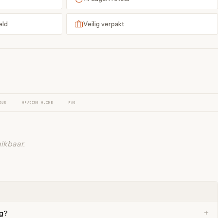
eld
Veilig verpakt
OUR
GRADING GUIDE
FAQ
ikbaar.
ng?