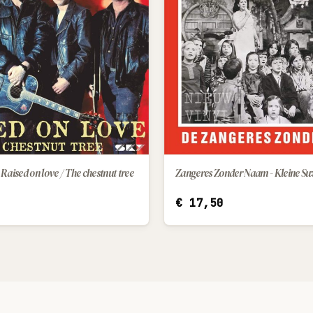
Raised on love / The chestnut tree
IN WINKELWAGEN
€
17,50