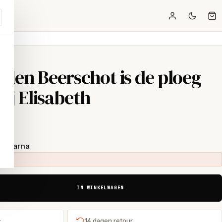
- den Beerschot is de ploeg
Bij Elisabeth
t Klarna
IN WINKELWAGEN
+
14 dagen retour