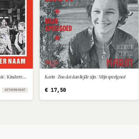
Zangeres Zonder Naam - Kleine Suzie / Kindertroost
Karin - Zou dat dan liefde zijn / Mijn speelgoed
IN WINKELWAGEN
€
17,50
UITVERKOCHT