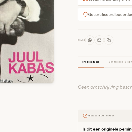
Gecertificeerd beoorde
DELEN
OMSCHRIJVING
VERZENDING & RET
Geen omschrijving besch
VEELGESTELDE VRAGEN
Is dit een originele persi