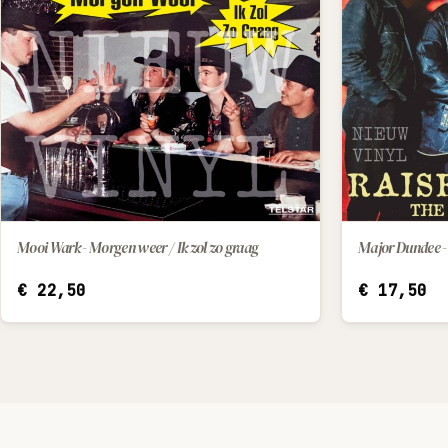
Mooi Wark - Morgen weer / Ik zol zo graag
Major Dundee - 
IN WINKELWAGEN
€
22,50
€
17,50