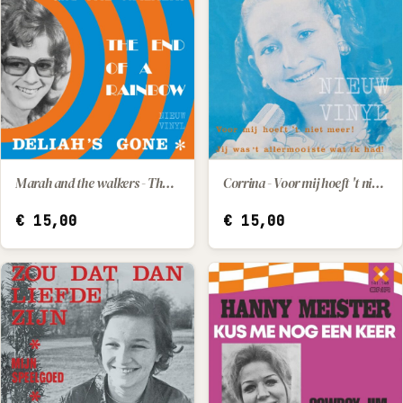
Marah and the walkers - The end of a rainbow / Deliah's gone
Corrina - Voor mij hoeft 't niet meer! / Jij was 't allermooiste wat ik had!
IN WINKELWAGEN
IN WINKELWAGEN
€
15,00
€
15,00