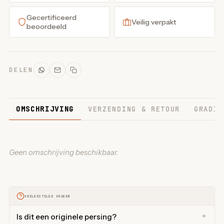
Gecertificeerd
Veilig verpakt
beoordeeld
DELEN
OMSCHRIJVING
VERZENDING & RETOUR
GRADIN
Geen omschrijving beschikbaar.
VEELGESTELDE VRAGEN
Is dit een originele persing?