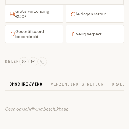
Gratis verzending
14 dagen retour
€150+
Gecertificeerd
Veilig verpakt
beoordeeld
DELEN
OMSCHRIJVING
VERZENDING & RETOUR
GRADIN
Geen omschrijving beschikbaar.