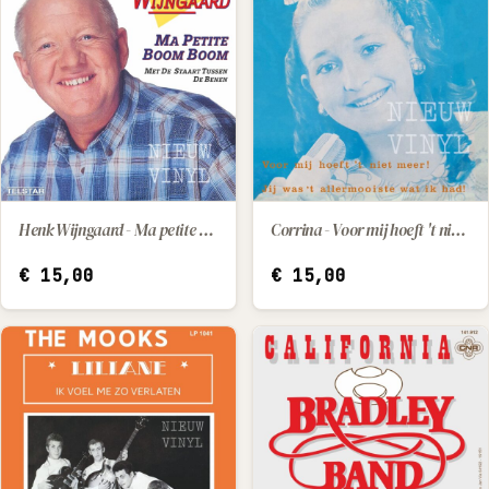
Henk Wijngaard - Ma petite / Met de staart tussen de benen
Corrina - Voor mij hoeft 't niet meer! / Jij was 't allermooiste wat ik had!
IN WINKELWAGEN
IN WINKELWAGEN
€
15,00
€
15,00