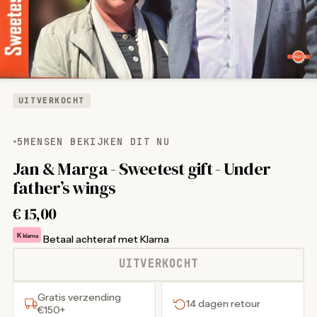
UITVERKOCHT
5
MENSEN BEKIJKEN DIT NU
Jan & Marga - Sweetest gift - Under
father’s wings
€
15,00
K
klarna
Betaal achteraf met Klarna
UITVERKOCHT
Gratis verzending
14 dagen retour
€150+