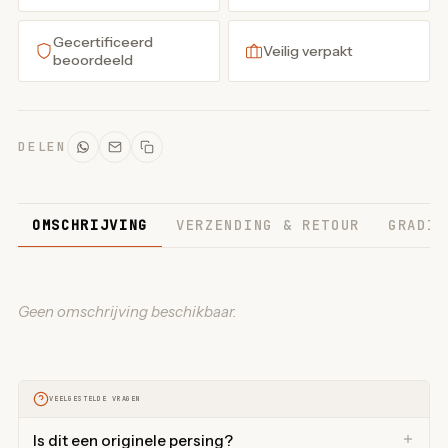
Gecertificeerd
Veilig verpakt
beoordeeld
DELEN
OMSCHRIJVING
VERZENDING & RETOUR
GRADIN
Geen omschrijving beschikbaar.
VEELGESTELDE VRAGEN
Is dit een originele persing?