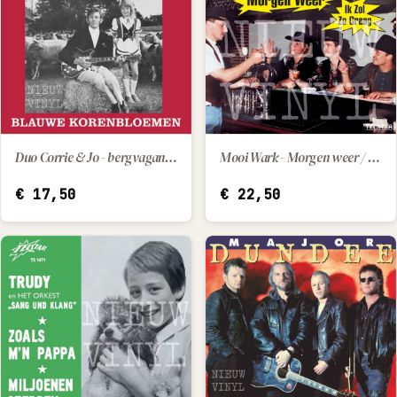
Duo Corrie & Jo - bergvaganonden / blauwe korenbloemen
Mooi Wark - Morgen weer / Ik zol zo graag
IN WINKELWAGEN
IN WINKELWAGEN
€
17,50
€
22,50