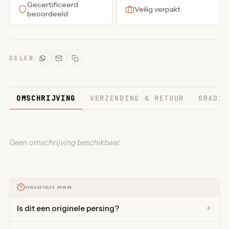
Gecertificeerd
Veilig verpakt
beoordeeld
DELEN
OMSCHRIJVING
VERZENDING & RETOUR
GRADIN
Geen omschrijving beschikbaar.
VEELGESTELDE VRAGEN
Is dit een originele persing?