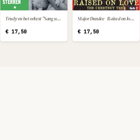
Trudy en het orkest "Sang und Klang" - Zoals m'n papa / Miljoenen sterren
Major Dundee - Raised on love / The chestnut tree
IN WINKELWAGEN
IN WINKELWAGEN
€
17,50
€
17,50