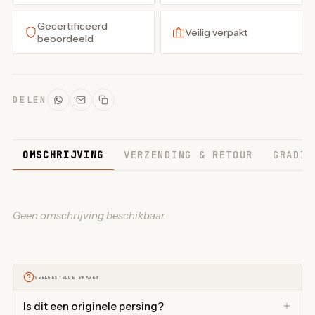
Gecertificeerd
Veilig verpakt
beoordeeld
DELEN
OMSCHRIJVING
VERZENDING & RETOUR
GRADIN
Geen omschrijving beschikbaar.
VEELGESTELDE VRAGEN
Is dit een originele persing?