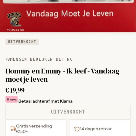
UITVERKOCHT
8
MENSEN BEKIJKEN DIT NU
Hommy en Emmy - Ik leef - Vandaag
moet je leven
€
19,99
K
klarna
Betaal achteraf met Klarna
UITVERKOCHT
Gratis verzending
14 dagen retour
€150+