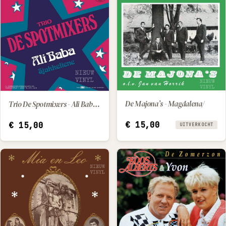
De Majona’s - Magdalena/
Trio De Spotmixers - Ali Baba / Sjakkeliene
IN WINKELWAGEN
€
15,00
€
15,00
UITVERKOCHT