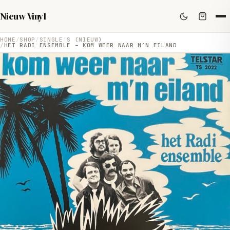
Nieuw Vinyl
HOME
SHOP
SINGLE'S (NIEUW)
HET RADI ENSEMBLE – KOM WEER NAAR M’N EILAND