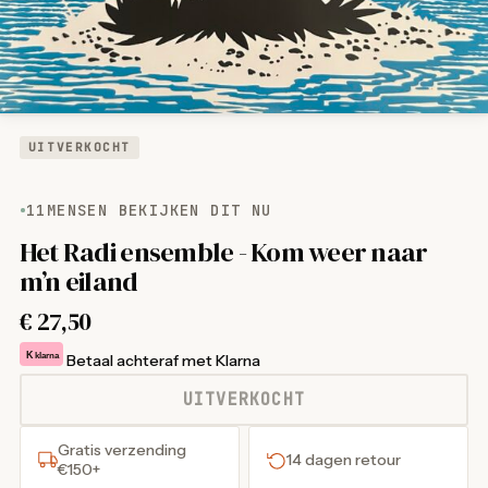
UITVERKOCHT
11
MENSEN BEKIJKEN DIT NU
Het Radi ensemble - Kom weer naar
m’n eiland
€
27,50
K
klarna
Betaal achteraf met Klarna
UITVERKOCHT
Gratis verzending
14 dagen retour
€150+