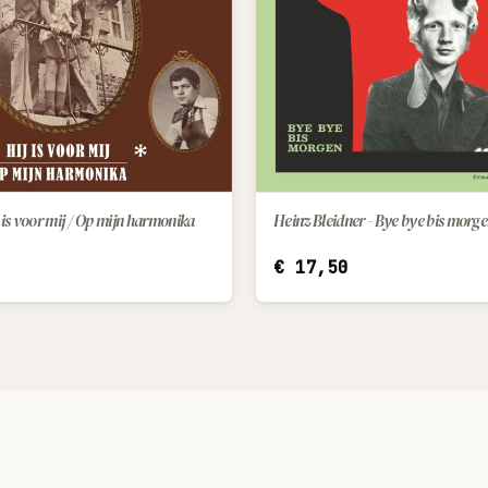
 is voor mij / Op mijn harmonika
IN WINKELWAGEN
€
17,50