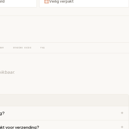
eld
Veilig verpakt
OUR
GRADING GUIDE
FAQ
ikbaar.
ng?
akt voor verzending?