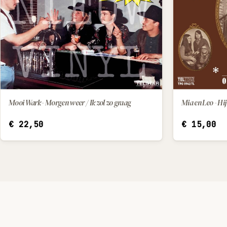
Mooi Wark - Morgen weer / Ik zol zo graag
Mia en Leo - Hij
IN WINKELWAGEN
€
22,50
€
15,00