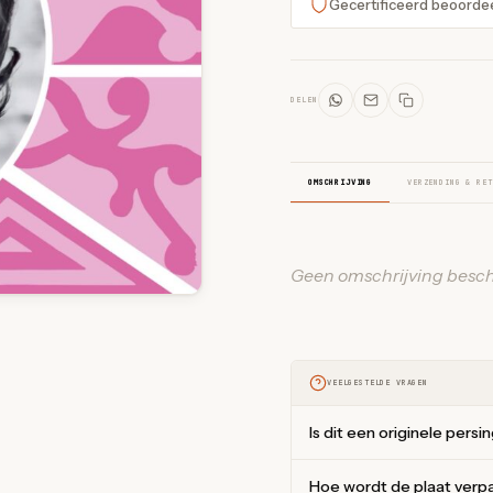
Gecertificeerd beoorde
DELEN
OMSCHRIJVING
VERZENDING & RET
Geen omschrijving besch
VEELGESTELDE VRAGEN
Is dit een originele persi
Hoe wordt de plaat verp