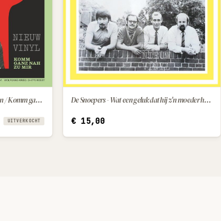
Heinz Bleidner - Bye bye bis morgen / Komm ganz nah zu mir
De Snoepers - Wat een geluk dat hij z'n moeder had / Kleine Pepito (little Pepito)
IN WINKELWAGEN
€
15,00
UITVERKOCHT