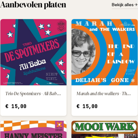
Aanbevolen platen
Bekijk alles
Marah and the walkers - The end of a rainbow / Deliah's gone
Trio De Spotmixers - Ali Baba / Sjakkeliene
IN WINKELWAGEN
IN WINKELWAGEN
€
15,00
€
15,00