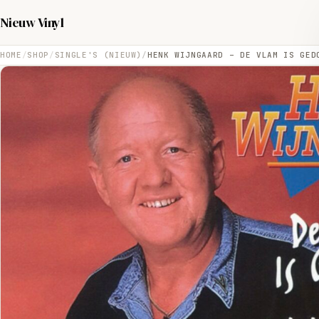
Nieuw Vinyl
HOME
SHOP
SINGLE'S (NIEUW)
HENK WIJNGAARD – DE VLAM IS GED