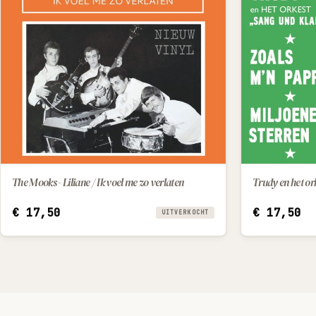
The Mooks - Liliane / Ik voel me zo verlaten
€
17,50
€
17,50
UITVERKOCHT