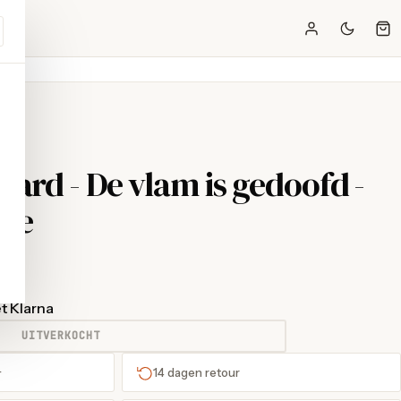
ard - De vlam is gedoofd -
fde
t Klarna
UITVERKOCHT
+
14 dagen retour