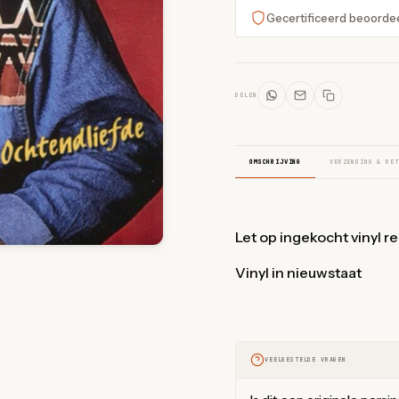
Gecertificeerd beoorde
DELEN
OMSCHRIJVING
VERZENDING & RET
Let op ingekocht vinyl r
Vinyl in nieuwstaat
VEELGESTELDE VRAGEN