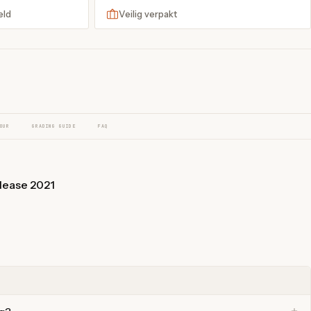
eld
Veilig verpakt
OUR
GRADING GUIDE
FAQ
elease 2021