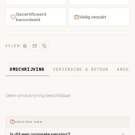
Gecertificeerd
Veilig verpakt
beoordeeld
DELEN
OMSCHRIJVING
VERZENDING & RETOUR
GRADIN
Geen omschrijving beschikbaar.
VEELGESTELDE VRAGEN
Is dit een originele persing?