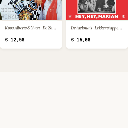
Koos Alberts & Yvon - De Zomerzon
De taclona's - Lekker stappen / Hey, hey, Marian
IN WINKELWAGEN
IN WINKELWAGEN
€
12,50
€
15,00