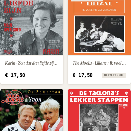
Karin - Zou dat dan liefde zijn / Mijn speelgoed
The Mooks - Liliane / Ik voel me zo verlaten
IN WINKELWAGEN
€
17,50
€
17,50
UITVERKOCHT