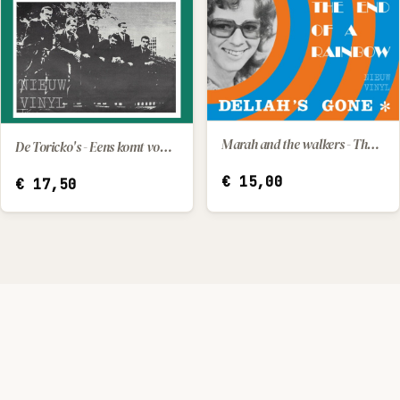
Marah and the walkers - The end of a rainbow / Deliah's gone
De Toricko's - Eens komt voor ons de dag
IN WINKELWAGEN
IN WINKELWAGEN
€
15,00
€
17,50