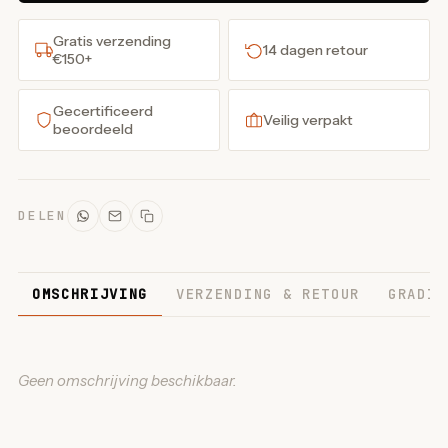
Gratis verzending
14 dagen retour
€150+
Gecertificeerd
Veilig verpakt
beoordeeld
DELEN
OMSCHRIJVING
VERZENDING & RETOUR
GRADIN
Geen omschrijving beschikbaar.