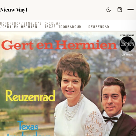
Nieuw Vinyl
HOME
SHOP
SINGLE'S (NIEUW)
GERT EN HERMIEN – TEXAS TROUBADOUR – REUZENRAD