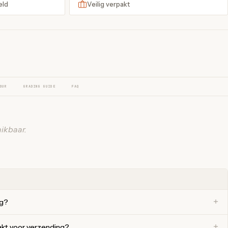
eld
Veilig verpakt
OUR
GRADING GUIDE
FAQ
ikbaar.
ng?
akt voor verzending?