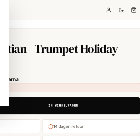
stian - Trumpet Holiday
t Klarna
IN WINKELWAGEN
+
14 dagen retour