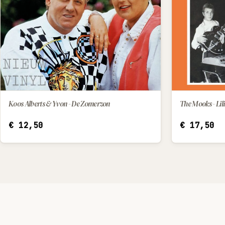
Koos Alberts & Yvon - De Zomerzon
The Mooks - Lili
IN WINKELWAGEN
€
12,50
€
17,50