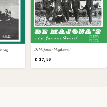
De Majona’s - Magdalena/
de dag
IN WINKELWAGEN
€
17,50