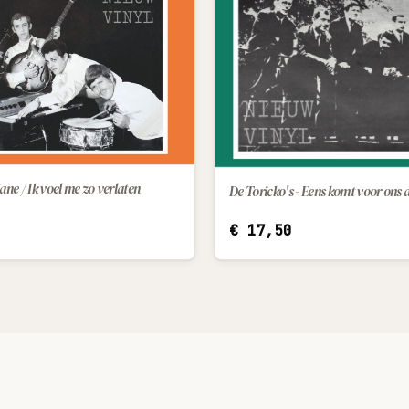
ane / Ik voel me zo verlaten
De Toricko's - Eens komt voor ons 
IN WINKELWAGEN
IN WINKELWAGEN
€
17,50