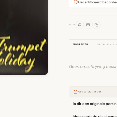
Gecertificeerd beoorde
DELEN
OMSCHRIJVING
VERZENDING & RET
Geen omschrijving besch
VEELGESTELDE VRAGEN
Is dit een originele persi
Hoe wordt de plaat verp