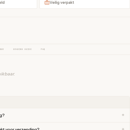
eld
Veilig verpakt
OUR
GRADING GUIDE
FAQ
ikbaar.
ng?
akt voor verzending?