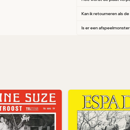
Kan ik retourneren als de
Is er een afspeelmonste