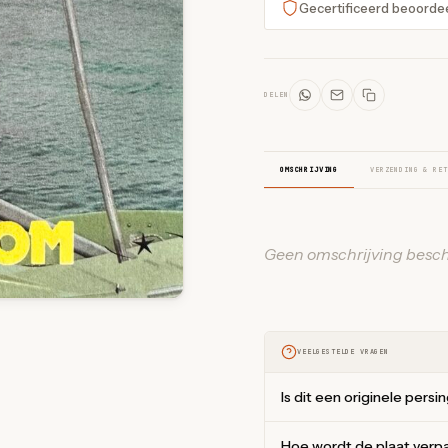
Gecertificeerd beoorde
DELEN
OMSCHRIJVING
VERZENDING & RET
Geen omschrijving besch
VEELGESTELDE VRAGEN
Is dit een originele persi
Hoe wordt de plaat verp