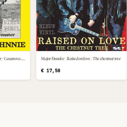
Espada - klop maar aan m’n venster / Casanova Johnnie
Major Dundee - Raised on love / The chestnut tree
IN WINKELWAGEN
€
17,50