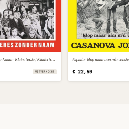
Zangeres Zonder Naam - Kleine Suzie / Kindertroost
IN WINKELWAGEN
€
22,50
UITVERKOCHT