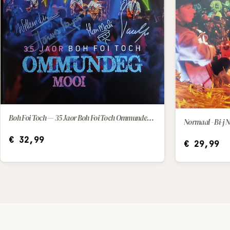
Boh Foi Toch — 35 Jaor Boh Foi Toch Ommundeg Mooi (2025) [LP]
IN WINKELWAGEN
Normaal - Bi-j
€
32,99
€
29,99