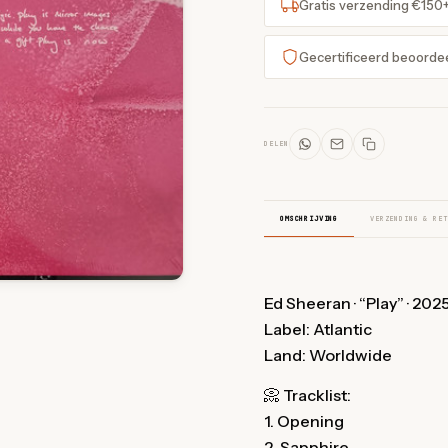
Gratis verzending €150
Gecertificeerd beoorde
DELEN
OMSCHRIJVING
VERZENDING & RET
Ed Sheeran · “Play” · 202
Label: Atlantic
Land: Worldwide
📀 Tracklist:
1. Opening
2. Sapphire