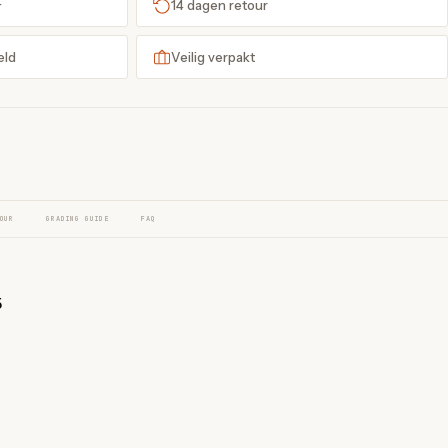
+
14 dagen retour
eld
Veilig verpakt
OUR
GRADING GUIDE
FAQ
5