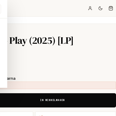
— Play (2025) [LP]
t Klarna
IN WINKELWAGEN