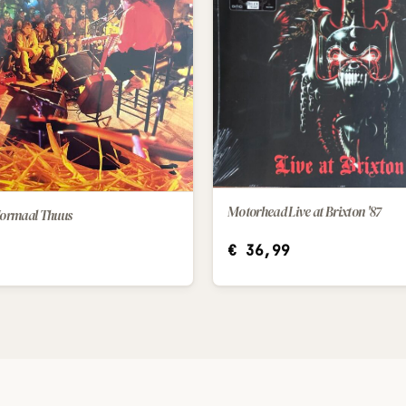
Motorhead Live at Brixton '87
 Normaal Thuus
IN WINKELWAGEN
IN WINKELWAGEN
€
36,99