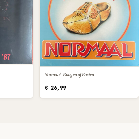
Normaal - Buugen of Basten
IN WINKELWAGEN
€
26,99