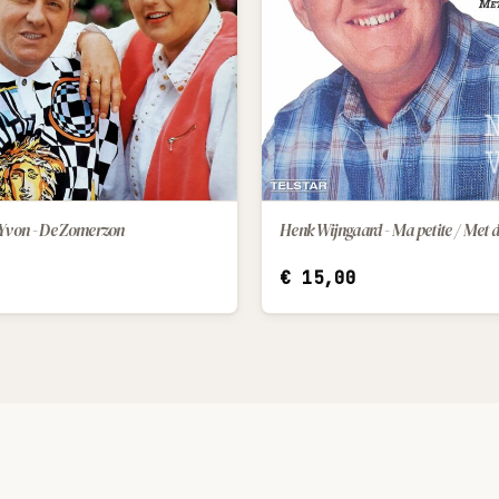
 Yvon - De Zomerzon
IN WINKELWAGEN
IN WINKELWAGEN
€
15,00