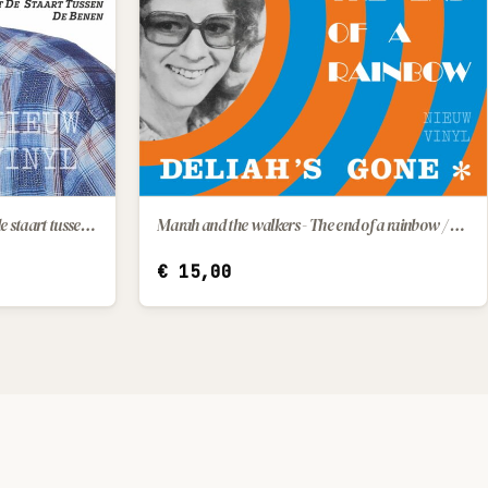
Henk Wijngaard - Ma petite / Met de staart tussen de benen
Marah and the walkers - The end of a rainbow / Deliah's gone
IN WINKELWAGEN
€
15,00