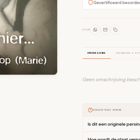
Gecertificeerd beoorde
DELEN
OMSCHRIJVING
VERZENDING & RET
Geen omschrijving besch
VEELGESTELDE VRAGEN
Is dit een originele persi
Hoe wordt de plaat verp