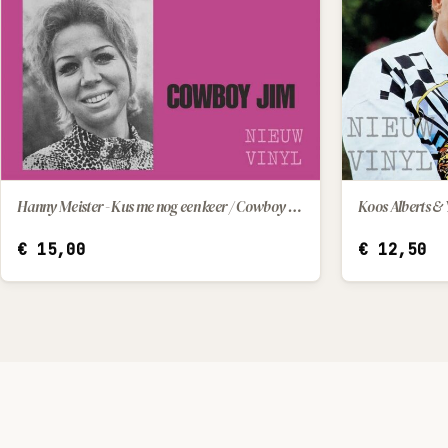
Hanny Meister - Kus me nog een keer / Cowboy Jim
Koos Alberts &
IN WINKELWAGEN
€
15,00
€
12,50