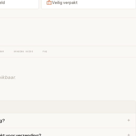
eld
Veilig verpakt
OUR
GRADING GUIDE
FAQ
ikbaar.
ng?
akt voor verzending?