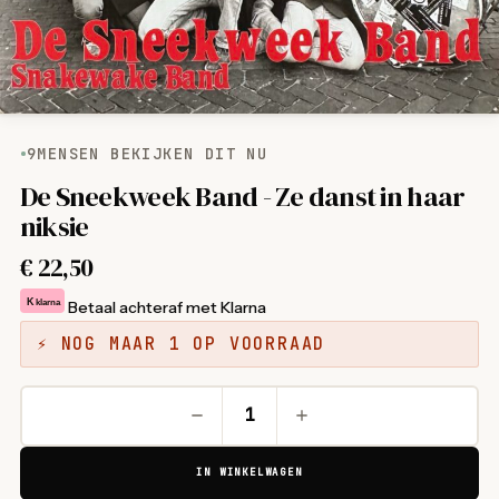
9
MENSEN BEKIJKEN DIT NU
De Sneekweek Band - Ze danst in haar
niksie
€
22,50
K
klarna
Betaal achteraf met Klarna
⚡ NOG MAAR 1 OP VOORRAAD
IN WINKELWAGEN