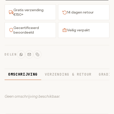
Gratis verzending
14 dagen retour
€150+
Gecertificeerd
Veilig verpakt
beoordeeld
DELEN
OMSCHRIJVING
VERZENDING & RETOUR
GRADIN
Geen omschrijving beschikbaar.