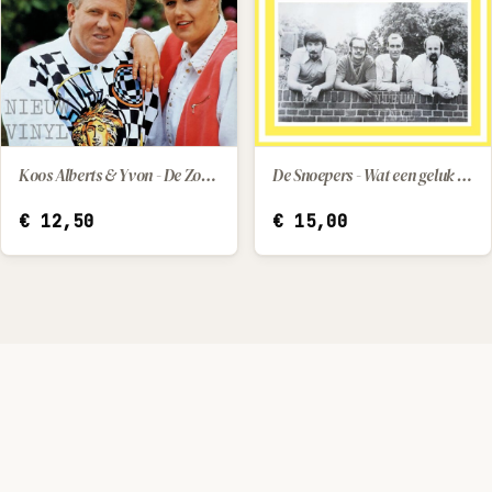
Koos Alberts & Yvon - De Zomerzon
De Snoepers - Wat een geluk dat hij z'n moeder had / Kleine Pepito (little Pepito)
IN WINKELWAGEN
IN WINKELWAGEN
€
12,50
€
15,00