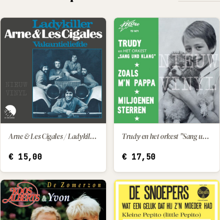
Arne & Les Cigales / Ladykiller - vakantieliefde
Trudy en het orkest "Sang und Klang" - Zoals m'n papa / Miljoenen sterren
IN WINKELWAGEN
IN WINKELWAGEN
€
15,00
€
17,50