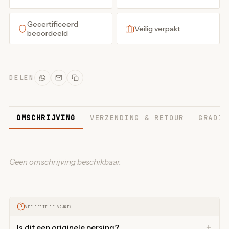
Gecertificeerd
Veilig verpakt
beoordeeld
DELEN
OMSCHRIJVING
VERZENDING & RETOUR
GRADIN
Geen omschrijving beschikbaar.
VEELGESTELDE VRAGEN
Is dit een originele persing?