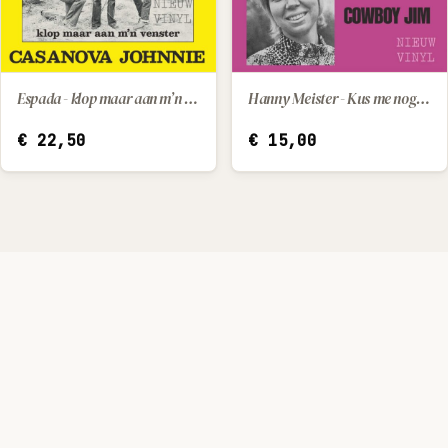
Espada - klop maar aan m’n venster / Casanova Johnnie
Hanny Meister - Kus me nog een keer / Cowboy Jim
IN WINKELWAGEN
IN WINKELWAGEN
€
22,50
€
15,00