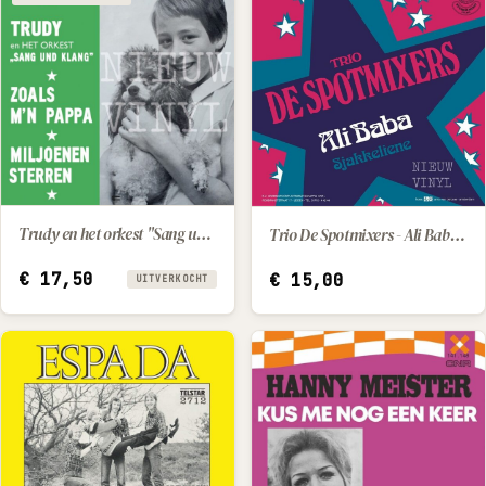
Trudy en het orkest "Sang und Klang" - Zoals m'n papa / Miljoenen sterren
Trio De Spotmixers - Ali Baba / Sjakkeliene
IN WINKELWAGEN
€
17,50
€
15,00
UITVERKOCHT