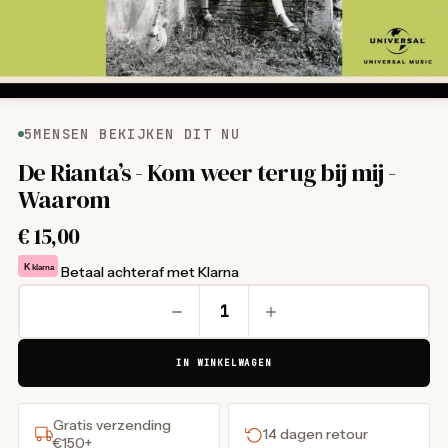
5
MENSEN BEKIJKEN DIT NU
De Rianta’s - Kom weer terug bij mij -
Waarom
€
15,00
K
klarna
Betaal achteraf met Klarna
IN WINKELWAGEN
Gratis verzending
14 dagen retour
€150+