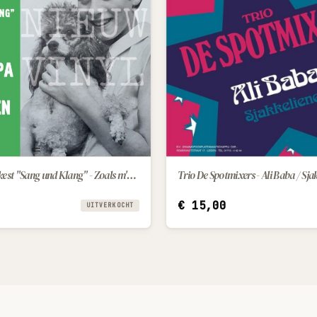
Trudy en het orkest "Sang und Klang" - Zoals m'n papa / Miljoenen sterren
Trio De Spotmixers - Ali Baba / Sja
IN WINKELWAGEN
€
15,00
UITVERKOCHT