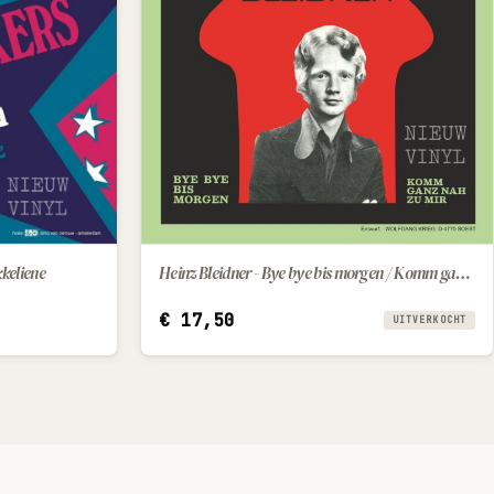
Heinz Bleidner - Bye bye bis morgen / Komm ganz nah zu mir
kkeliene
€
17,50
UITVERKOCHT