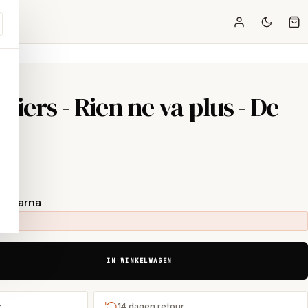
iers - Rien ne va plus - De
t Klarna
IN WINKELWAGEN
+
14 dagen retour