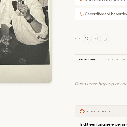
Gecertificeerd beoorde
DELEN
OMSCHRIJVING
VERZENDING & RET
Geen omschrijving besch
VEELGESTELDE VRAGEN
Is dit een originele persi