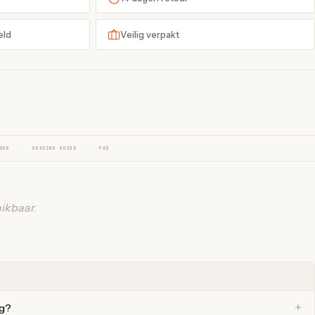
eld
Veilig verpakt
OUR
GRADING GUIDE
FAQ
ikbaar.
ng?