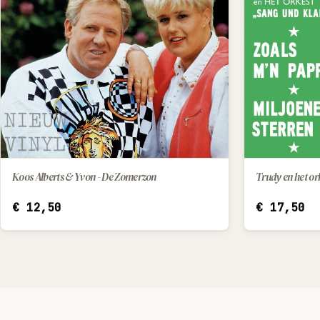
Koos Alberts & Yvon - De Zomerzon
IN WINKELWAGEN
€
12,50
€
17,50