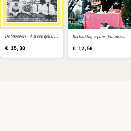
De Snoepers - Wat een geluk dat hij z'n moeder had / Kleine Pepito (little Pepito)
Bertus Staigerpaip - Fraanse les
IN WINKELWAGEN
IN WINKELWAGEN
€
15,00
€
12,50