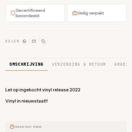
Gecertificeerd
Veilig verpakt
beoordeeld
DELEN
OMSCHRIJVING
VERZENDING & RETOUR
GRADIN
Let op ingekocht vinyl release 2022
Vinyl in nieuwstaat!!
VEELGESTELDE VRAGEN