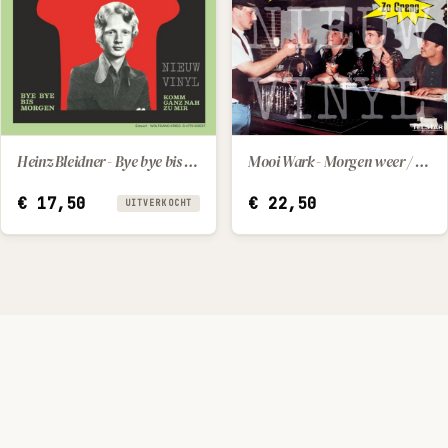
Heinz Bleidner - Bye bye bis morgen / Komm ganz nah zu mir
Mooi Wark - Morgen weer / Ik zol zo graag
IN WINKELWAGEN
€
17,50
€
22,50
UITVERKOCHT