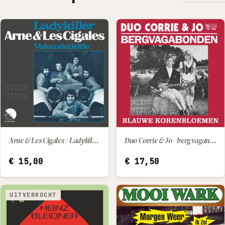
Arne & Les Cigales / Ladykiller - vakantieliefde
Duo Corrie & Jo - bergvaganonden / blauwe korenbloemen
IN WINKELWAGEN
IN WINKELWAGEN
€
15,00
€
17,50
UITVERKOCHT