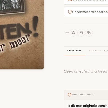
Gecertificeerd beoorde
DELEN
OMSCHRIJVING
VERZENDING & RET
Geen omschrijving besch
VEELGESTELDE VRAGEN
Is dit een originele persi