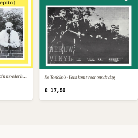
De Snoepers - Wat een geluk dat hij z'n moeder had / Kleine Pepito (little Pepito)
De Toricko's - Eens komt voor ons de dag
IN WINKELWAGEN
€
17,50