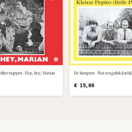
Lekker stappen / Hey, hey, Marian
IN WINKELWAGEN
IN WINKELWAGEN
€
15,00