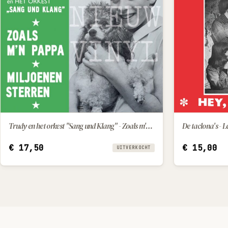
Trudy en het orkest "Sang und Klang" - Zoals m'n papa / Miljoenen sterren
De taclona's - 
€
17,50
€
15,00
UITVERKOCHT