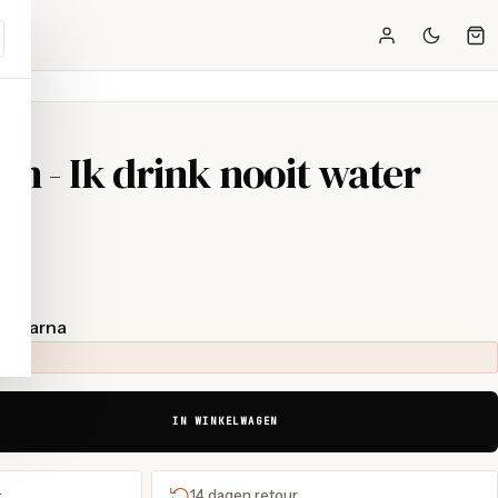
en - Ik drink nooit water
t Klarna
IN WINKELWAGEN
+
14 dagen retour