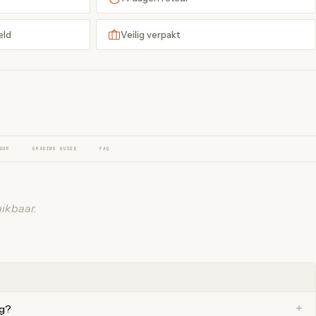
eld
Veilig verpakt
OUR
GRADING GUIDE
FAQ
ikbaar.
ng?