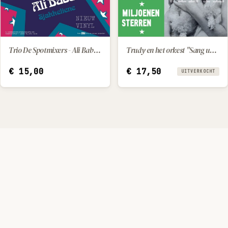
Trudy en het orkest "Sang und Klang" - Zoals m'n papa / Miljoenen sterren
Trio De Spotmixers - Ali Baba / Sjakkeliene
IN WINKELWAGEN
€
17,50
€
15,00
UITVERKOCHT