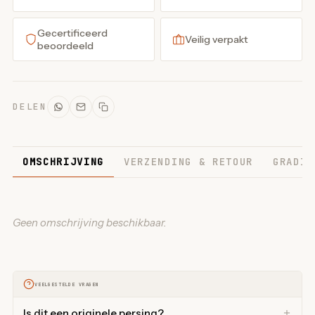
Gecertificeerd
Veilig verpakt
beoordeeld
DELEN
OMSCHRIJVING
VERZENDING & RETOUR
GRADIN
Geen omschrijving beschikbaar.
VEELGESTELDE VRAGEN
Is dit een originele persing?