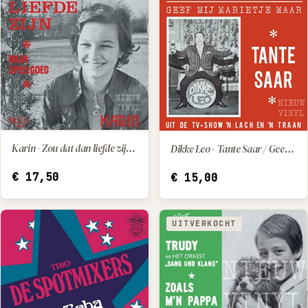
Karin - Zou dat dan liefde zijn / Mijn speelgoed
Dikke Leo - Tante Saar / Geef Mij Marietje Maar
IN WINKELWAGEN
IN WINKELWAGEN
€
17,50
€
15,00
UITVERKOCHT