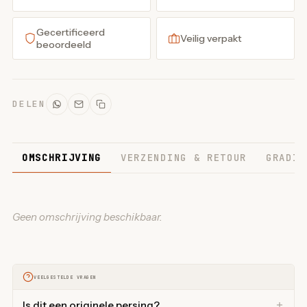
Gecertificeerd
Veilig verpakt
beoordeeld
DELEN
OMSCHRIJVING
VERZENDING & RETOUR
GRADIN
Geen omschrijving beschikbaar.
VEELGESTELDE VRAGEN
Is dit een originele persing?