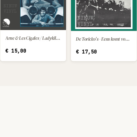
Arne & Les Cigales / Ladykiller - vakantieliefde
De Toricko's - Eens komt voor ons de dag
IN WINKELWAGEN
IN WINKELWAGEN
€
15,00
€
17,50