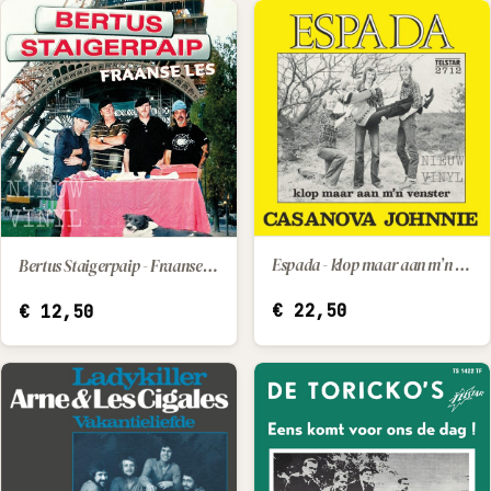
Espada - klop maar aan m’n venster / Casanova Johnnie
Bertus Staigerpaip - Fraanse les
IN WINKELWAGEN
IN WINKELWAGEN
€
22,50
€
12,50