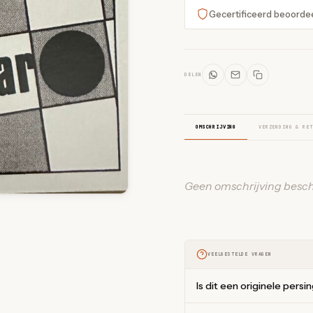
Gecertificeerd beoorde
DELEN
OMSCHRIJVING
VERZENDING & RET
Geen omschrijving besch
VEELGESTELDE VRAGEN
Is dit een originele persi