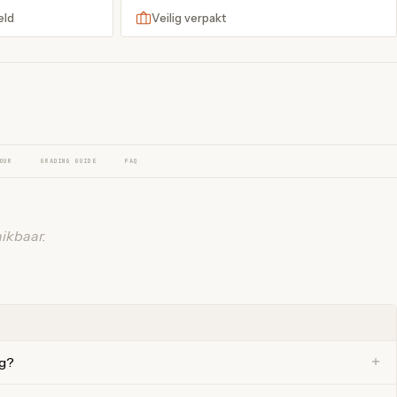
eld
Veilig verpakt
OUR
GRADING GUIDE
FAQ
ikbaar.
ng?