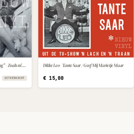
Trudy en het orkest "Sang und Klang" - Zoals m'n papa / Miljoenen sterren
Dikke Leo - Tante Saar / Geef Mij Marietje Maar
IN WINKELWAGEN
€
15,00
UITVERKOCHT