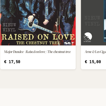
Major Dundee - Raised on love / The chestnut tree
Arne & Les Cigal
IN WINKELWAGEN
€
17,50
€
15,00