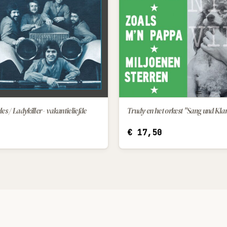
es / Ladykiller - vakantieliefde
IN WINKELWAGEN
€
17,50