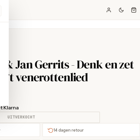
 & Jan Gerrits - Denk en zet
- ‘t venerottenlied
t Klarna
UITVERKOCHT
+
14 dagen retour