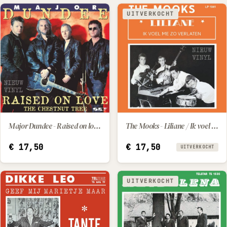
UITVERKOCHT
Major Dundee - Raised on love / The chestnut tree
The Mooks - Liliane / Ik voel me zo verlaten
IN WINKELWAGEN
€
17,50
€
17,50
UITVERKOCHT
UITVERKOCHT