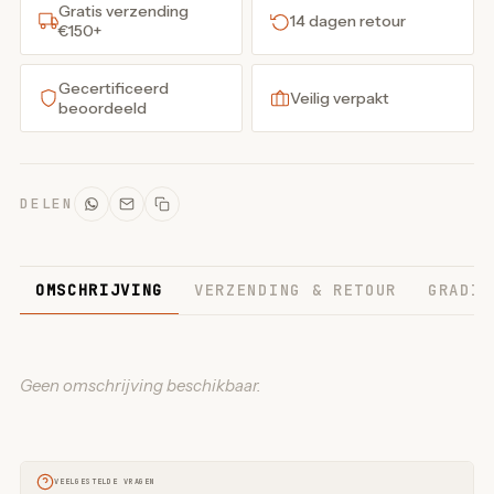
Gratis verzending
14 dagen retour
€150+
Gecertificeerd
Veilig verpakt
beoordeeld
DELEN
OMSCHRIJVING
VERZENDING & RETOUR
GRADIN
Geen omschrijving beschikbaar.
VEELGESTELDE VRAGEN