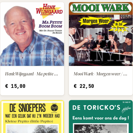
Henk Wijngaard - Ma petite / Met de staart tussen de benen
Mooi Wark - Morgen weer / Ik zol zo graag
IN WINKELWAGEN
IN WINKELWAGEN
€
15,00
€
22,50