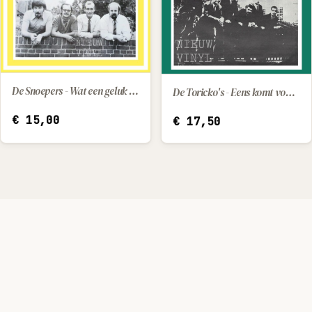
De Snoepers - Wat een geluk dat hij z'n moeder had / Kleine Pepito (little Pepito)
De Toricko's - Eens komt voor ons de dag
IN WINKELWAGEN
IN WINKELWAGEN
€
15,00
€
17,50