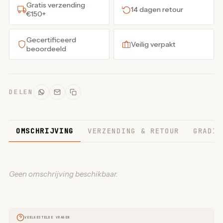
Gratis verzending
14 dagen retour
€150+
Gecertificeerd
Veilig verpakt
beoordeeld
DELEN
OMSCHRIJVING
VERZENDING & RETOUR
GRADIN
Geen omschrijving beschikbaar.
VEELGESTELDE VRAGEN