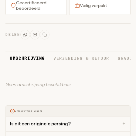
Gecertificeerd
Veilig verpakt
beoordeeld
DELEN
OMSCHRIJVING
VERZENDING & RETOUR
GRADIN
Geen omschrijving beschikbaar.
VEELGESTELDE VRAGEN
Is dit een originele persing?