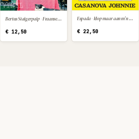
Espada - klop maar aan m’n venster / Casanova Johnnie
Bertus Staigerpaip - Fraanse les
IN WINKELWAGEN
IN WINKELWAGEN
€
22,50
€
12,50