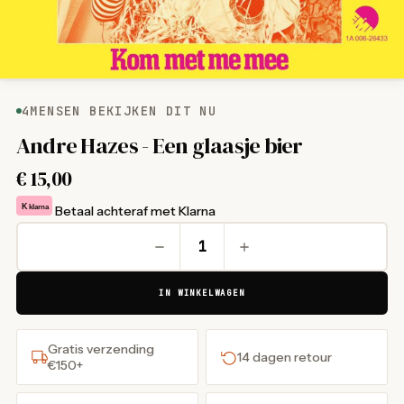
4
MENSEN BEKIJKEN DIT NU
Andre Hazes - Een glaasje bier
€
15,00
K
klarna
Betaal achteraf met Klarna
IN WINKELWAGEN
Gratis verzending
14 dagen retour
€150+