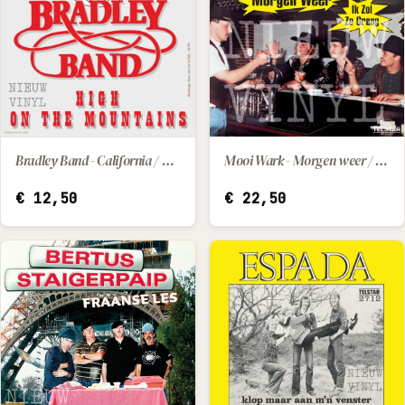
Bradley Band - California / High On The Mountains
Mooi Wark - Morgen weer / Ik zol zo graag
IN WINKELWAGEN
IN WINKELWAGEN
€
12,50
€
22,50