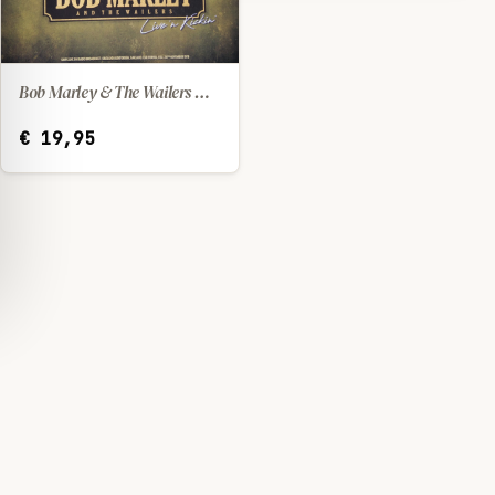
Bob Marley & The Wailers — Live 'n Kickin' (2022) [LP]
IN WINKELWAGEN
€
19,95