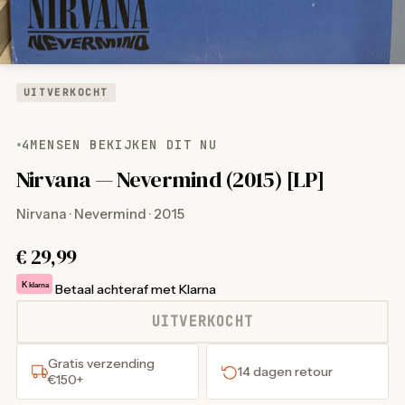
UITVERKOCHT
4
MENSEN BEKIJKEN DIT NU
Nirvana — Nevermind (2015) [LP]
Nirvana · Nevermind · 2015
€
29,99
K
klarna
Betaal achteraf met Klarna
UITVERKOCHT
Gratis verzending
14 dagen retour
€150+