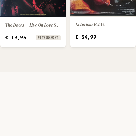
Notorious B.I.G.
The Doors — Live On Love St (2022) [LP]
IN WINKELWAGEN
€
34,99
€
19,95
UITVERKOCHT