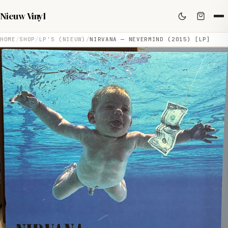
Nieuw Vinyl
HOME
SHOP
LP'S (NIEUW)
NIRVANA — NEVERMIND (2015) [LP]