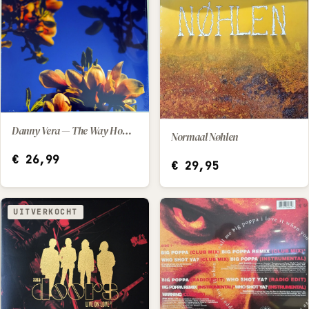
Danny Vera — The Way Home (2025) [LP]
IN WINKELWAGEN
Normaal Nøhlen
IN WINKELWAGEN
€
26,99
€
29,95
UITVERKOCHT