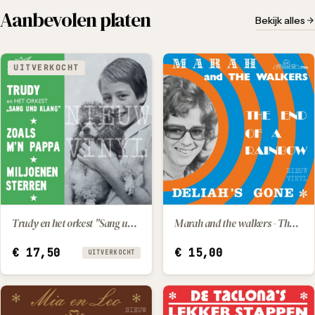
Aanbevolen platen
Bekijk alles
UITVERKOCHT
Trudy en het orkest "Sang und Klang" - Zoals m'n papa / Miljoenen sterren
Marah and the walkers - The end of a rainbow / Deliah's gone
IN WINKELWAGEN
€
17,50
€
15,00
UITVERKOCHT