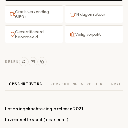
Gratis verzending
14 dagen retour
€150+
Gecertificeerd
Veilig verpakt
beoordeeld
DELEN
OMSCHRIJVING
VERZENDING & RETOUR
GRADIN
Let op ingekochte single release 2021
In zeer nette staat ( near mint )