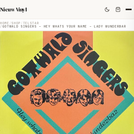
Nieuw Vinyl
HOME
SHOP
TELSTAR
GOTWALD SINGERS – HEY WHATS YOUR NAME – LADY WUNDERBAR