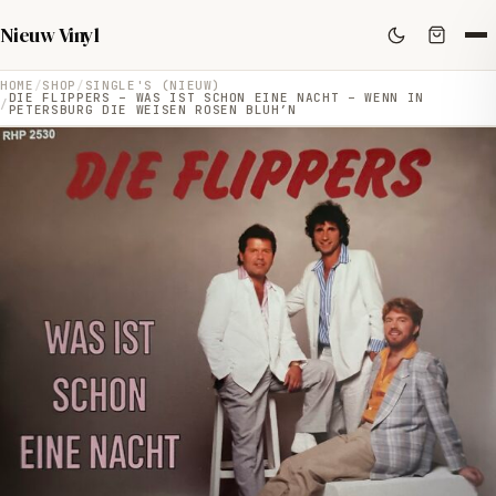
Nieuw Vinyl
HOME
SHOP
SINGLE'S (NIEUW)
DIE FLIPPERS – WAS IST SCHON EINE NACHT – WENN IN
PETERSBURG DIE WEISEN ROSEN BLUH’N