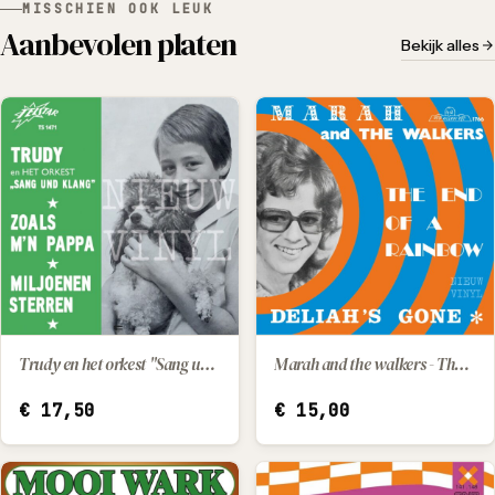
MISSCHIEN OOK LEUK
Aanbevolen platen
Bekijk alles
Trudy en het orkest "Sang und Klang" - Zoals m'n papa / Miljoenen sterren
Marah and the walkers - The end of a rainbow / Deliah's gone
IN WINKELWAGEN
IN WINKELWAGEN
€
17,50
€
15,00