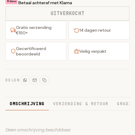
K
klarna
Betaal achteraf met Klarna
UITVERKOCHT
Gratis verzending
14 dagen retour
€150+
Gecertificeerd
Veilig verpakt
beoordeeld
DELEN
OMSCHRIJVING
VERZENDING & RETOUR
GRADIN
Geen omschrijving beschikbaar.